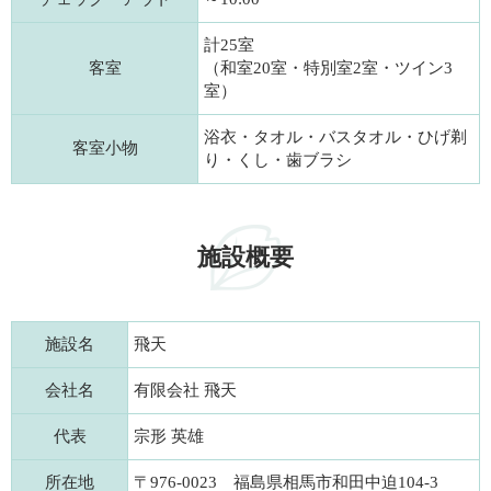
計25室
客室
（和室20室・特別室2室・ツイン3
室）
浴衣・タオル・バスタオル・ひげ剃
客室小物
り・くし・歯ブラシ
施設概要
施設名
飛天
会社名
有限会社 飛天
代表
宗形 英雄
所在地
〒976-0023 福島県相馬市和田中迫104-3