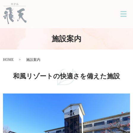
メ
施設案内
HOME
施設案内
和風リゾートの快適さを備えた施設